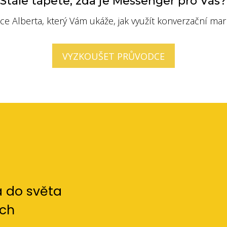
Stále tápete, zda je Messenger pro Vás?
 Alberta, který Vám ukáže, jak využít konverzační mark
VYZKOUŠET PRŮVODCE
a do světa
ích