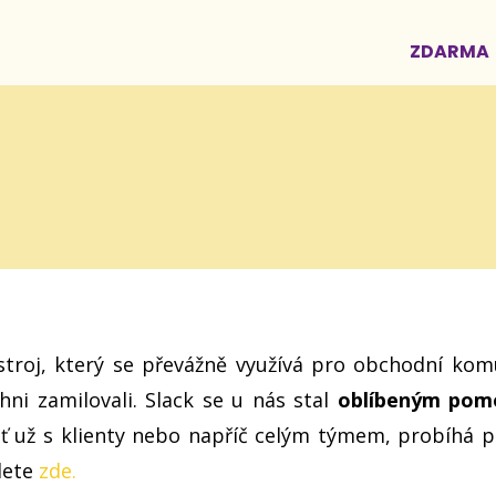
ZDARMA
g
stroj, který se převážně využívá pro obchodní komu
hni zamilovali. Slack se u nás stal
oblíbeným pom
ať už s klienty nebo napříč celým týmem, probíhá
dete
zde.