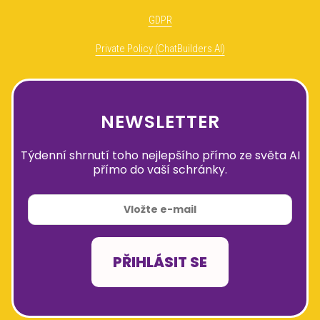
GDPR
Private Policy (ChatBuilders AI)
NEWSLETTER
Týdenní shrnutí toho nejlepšího přímo ze světa AI
přímo do vaší schránky.
PŘIHLÁSIT SE